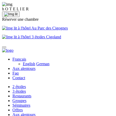
h
O
T
E
L
I
E
R
Réserver une chambre
à l'hôtel Au Parc des Cigognes
à l'hôtel 3 étoiles Cigoland
Français
English
German
Aux alentours
Faq
Contact
2 étoiles
3 étoiles
Restaurants
Groupes
Séminaires
Offres
Aux alentours