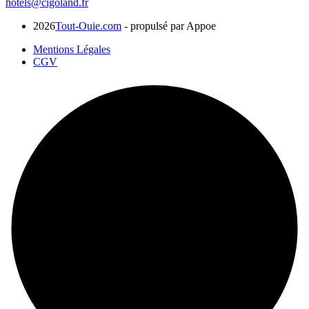
hotels@cigoland.fr
2026
Tout-Ouie.com
- propulsé par Appoe
Mentions Légales
CGV