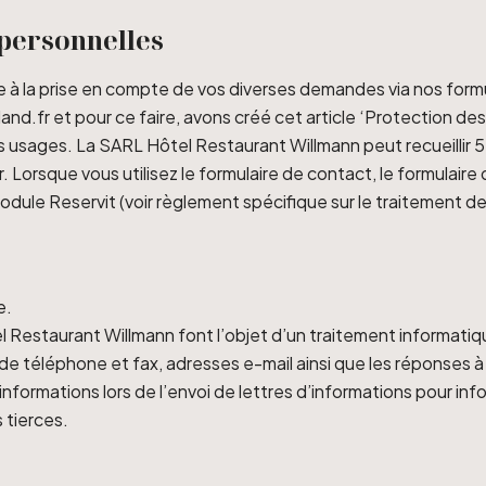
 personnelles
 à la prise en compte de vos diverses demandes via nos formu
land.fr et pour ce faire, avons créé cet article ‘Protection d
urs usages. La SARL Hôtel Restaurant Willmann peut recueillir
 Lorsque vous utilisez le formulaire de contact, le formulaire 
 module Reservit (voir règlement spécifique sur le traitement 
e.
 Restaurant Willmann font l’objet d’un traitement informati
e téléphone et fax, adresses e-mail ainsi que les réponses à
informations lors de l’envoi de lettres d’informations pour in
 tierces.