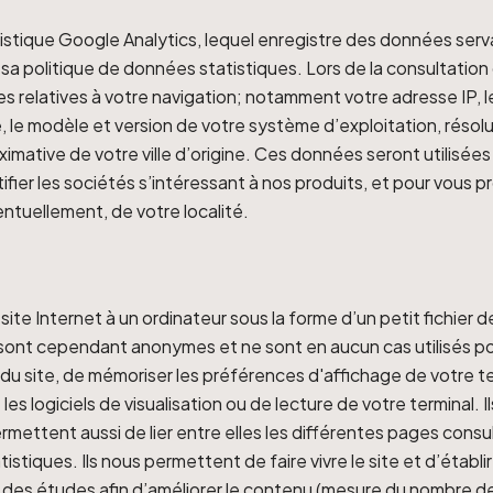
statistique Google Analytics, lequel enregistre des données s
sa politique de données statistiques. Lors de la consultation
 relatives à votre navigation; notamment votre adresse IP, 
é, le modèle et version de votre système d’exploitation, résol
ative de votre ville d’origine. Ces données seront utilisées d’
tifier les sociétés s’intéressant à nos produits, et pour vous 
entuellement, de votre localité.
ite Internet à un ordinateur sous la forme d’un petit fichier 
s sont cependant anonymes et ne sont en aucun cas utilisés pou
s du site, de mémoriser les préférences d'affichage de votre t
 les logiciels de visualisation ou de lecture de votre terminal.
ermettent aussi de lier entre elles les différentes pages consu
istiques. Ils nous permettent de faire vivre le site et d’étab
er des études afin d’améliorer le contenu (mesure du nombre de