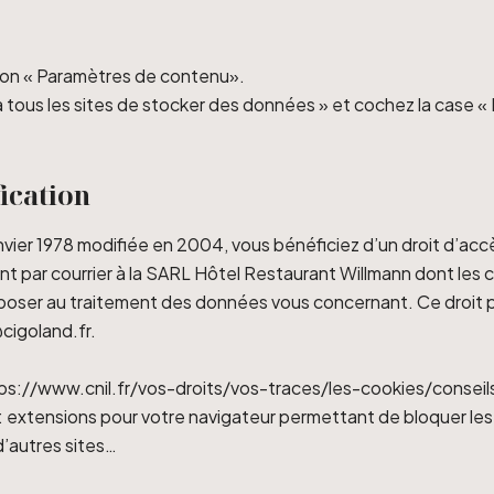
outon « Paramètres de contenu».
à tous les sites de stocker des données » et cochez la case « 
fication
anvier 1978 modifiée en 2004, vous bénéficiez d’un droit d’accè
t par courrier à la SARL Hôtel Restaurant Willmann dont le
poser au traitement des données vous concernant. Ce droit p
@cigoland.fr.
https://www.cnil.fr/vos-droits/vos-traces/les-cookies/consei
net : extensions pour votre navigateur permettant de bloquer le
’autres sites…