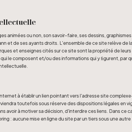
tellectuelle
mages animées ou non, son savoir-faire, ses dessins, graphisme
 et de ses ayants droits. L'ensemble de ce site relève de la l
rques et enseignes cités sur ce site sont la propriété de leur
ts qui le composent et/ou des informations qui y ﬁgurent, par
tellectuelle.
ternet à établir un lien pointant vers l'adresse site complex
rviendra toutefois sous réserve des dispositions légales en vi
ans avoir à motiver sa décision, d'interdire ces liens. Dans ce 
rroring : aucune mise en ligne du site par un tiers sous une aut