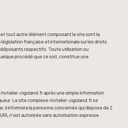
s et tout autre élément composant le site sont la
égislation française et internationale sur les droits
s déposants respectifs. Toute utilisation ou
 quelque procédé que ce soit, constitue une
e-hotelier-cigoland.fr après une simple information
gueur. Le site complexe-hotelier-cigoland.fr se
cas, il informera la personne concernée qui dispose de 2
re URL n'est autorisée sans autorisation expresse