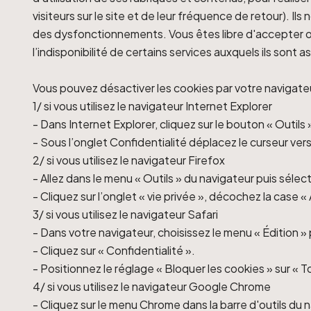
visiteurs sur le site et de leur fréquence de retour). 
des dysfonctionnements. Vous êtes libre d'accepter ou
l’indisponibilité de certains services auxquels ils sont 
Vous pouvez désactiver les cookies par votre navigateu
1/ si vous utilisez le navigateur Internet Explorer
- Dans Internet Explorer, cliquez sur le bouton « Outils 
- Sous l’onglet Confidentialité déplacez le curseur vers
2/ si vous utilisez le navigateur Firefox
- Allez dans le menu « Outils » du navigateur puis séle
- Cliquez sur l’onglet « vie privée », décochez la case 
3/ si vous utilisez le navigateur Safari
- Dans votre navigateur, choisissez le menu « Édition »
- Cliquez sur « Confidentialité ».
- Positionnez le réglage « Bloquer les cookies » sur « T
4/ si vous utilisez le navigateur Google Chrome
- Cliquez sur le menu Chrome dans la barre d'outils du 