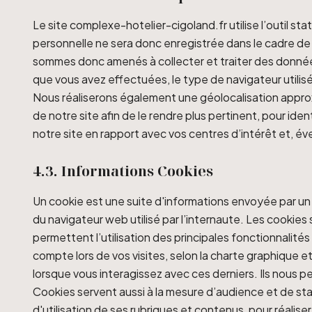
Le site complexe-hotelier-cigoland.fr utilise l’outil 
personnelle ne sera donc enregistrée dans le cadre de 
sommes donc amenés à collecter et traiter des données
que vous avez effectuées, le type de navigateur utilis
Nous réaliserons également une géolocalisation approxim
de notre site afin de le rendre plus pertinent, pour iden
notre site en rapport avec vos centres d’intérêt et, év
4.3. Informations Cookies
Un cookie est une suite d'informations envoyée par un s
du navigateur web utilisé par l’internaute. Les cookie
permettent l’utilisation des principales fonctionnalité
compte lors de vos visites, selon la charte graphique et
lorsque vous interagissez avec ces derniers. Ils nous p
Cookies servent aussi à la mesure d’audience et de stat
d'utilisation de ses rubriques et contenus, pour réalis