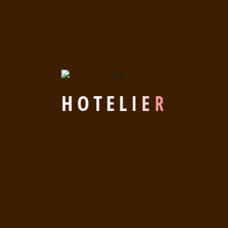
CODE PROMOTIONNEL
* Champs requis
H
O
T
E
L
I
E
R
ENVOYER
LA RÉCEPTION DE L'HÔTEL