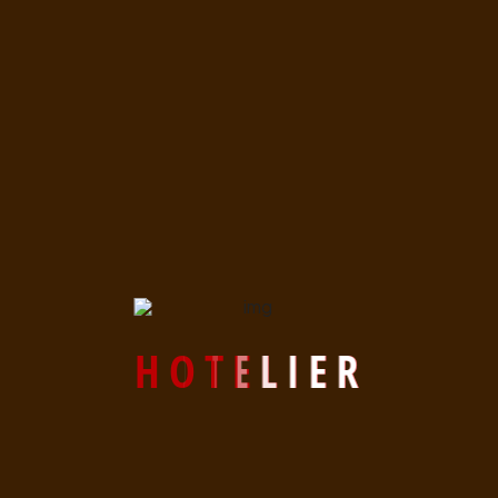
Sèche cheveux
Petit déjeuner
Pension ou demi pension
H
O
T
E
L
I
E
R
RÉSERVATION
Hôtel ★★★
DATE D'ARRIVÉE