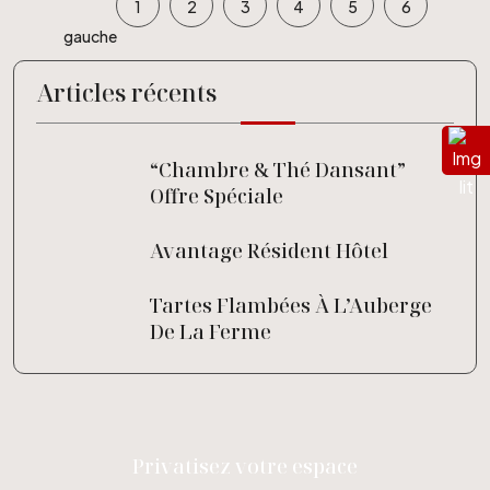
1
2
3
4
5
6
Articles récents
“Chambre & Thé Dansant”
Offre Spéciale
Avantage Résident Hôtel
Tartes Flambées À L’Auberge
De La Ferme
Privatisez votre espace