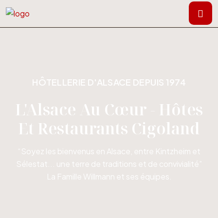
HÔTELLERIE D'ALSACE DEPUIS 1974
L'Alsace Au Cœur - Hôtes
Et Restaurants Cigoland
“Soyez les bienvenus en Alsace, entre Kintzheim et
Sélestat... une terre de traditions et de convivialité”
La Famille Willmann et ses équipes.