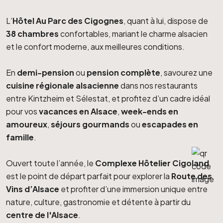
L’
Hôtel Au Parc des Cigognes
, quant à lui, dispose de
38 chambres
confortables, mariant le charme alsacien
et le confort moderne, aux meilleures conditions.
En
demi-pension
ou
pension complète
, savourez une
cuisine régionale alsacienne
dans nos restaurants
entre Kintzheim et Sélestat, et profitez d’un cadre idéal
pour vos
vacances en Alsace
,
week-ends en
amoureux
,
séjours gourmands
ou
escapades en
famille
.
Ouvert toute l’année, le
Complexe Hôtelier Cigoland
est le point de départ parfait pour explorer la
Route des
Vins d’Alsace
et profiter d’une immersion unique entre
nature, culture, gastronomie et détente à partir du
centre de l'Alsace
.