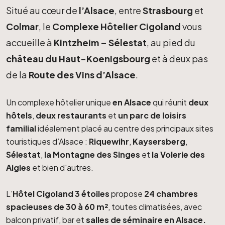
Situé au cœur de
l’Alsace
, entre
Strasbourg
et
Colmar
, le
Complexe Hôtelier Cigoland
vous
accueille à
Kintzheim – Sélestat
, au pied du
château du Haut-Koenigsbourg
et à deux pas
de la
Route des Vins d’Alsace
.
Un complexe hôtelier unique
en Alsace
qui réunit
deux
hôtels
,
deux restaurants
et
un parc de loisirs
familial
idéalement placé au centre des principaux sites
touristiques d’Alsace :
Riquewihr
,
Kaysersberg
,
Sélestat
,
la Montagne des Singes
et
la Volerie des
Aigles
et bien d'autres.
L’
Hôtel Cigoland 3 étoiles
propose
24 chambres
spacieuses de 30 à 60 m²
, toutes climatisées, avec
balcon privatif, bar et
salles de séminaire en Alsace.