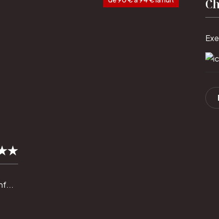
Ch
Exe
 ★★
f...