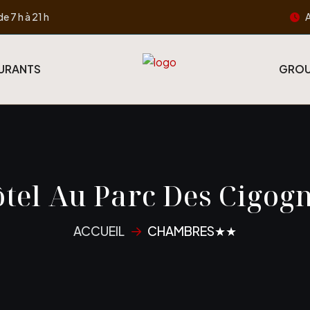
A
de 7 h à 21 h
URANTS
GROU
tel Au Parc Des Cigog
ACCUEIL
CHAMBRES★★