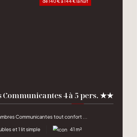
de 140 € à 144 € la nuit
 Communicantes 4 à 5 pers. ★★
mbres Communicantes tout confort ...
ubles et 1 lit simple
41 m²