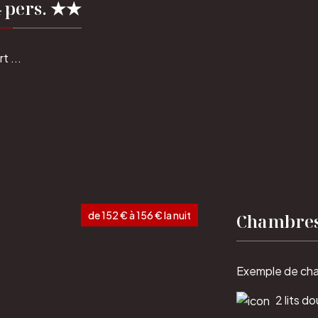
 pers. ★★
 ...
de 152 € à 156 € la nuit
Chambres
Exemple de cha
2 lits do