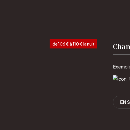
de 106 € à 110 € la nuit
Cham
Exemple
EN 