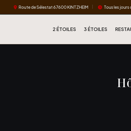
Route de Sélestat 67600 KINTZHEIM
Tous les jours 
2 ÉTOILES
3 ÉTOILES
RESTA
Hô