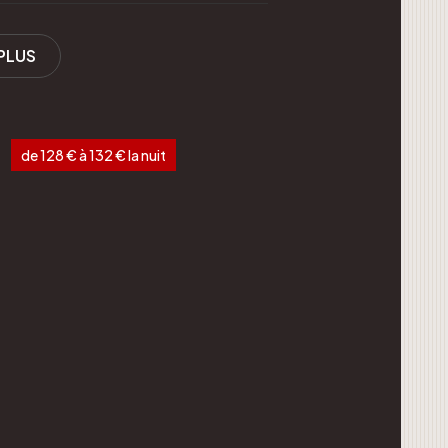
PLUS
de 128 € à 132 € la nuit