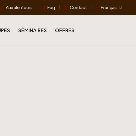
Aux alentours
Faq
Contact
Français
PES
SÉMINAIRES
OFFRES
d