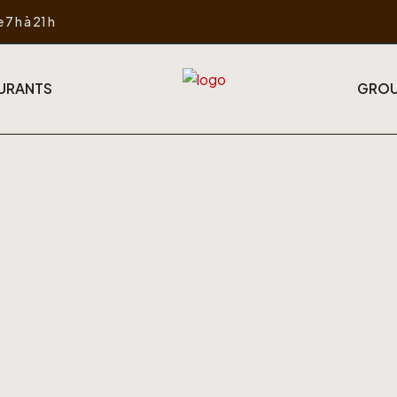
 7 h à 21 h
URANTS
GROU
Hôtel 3 Étoiles Cigolan
ACCUEIL
CHAMBRES ★★★