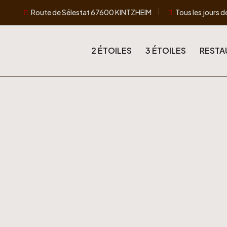
Route de Sélestat 67600 KINTZHEIM
Tous les jours de
2 ÉTOILES
3 ÉTOILES
RESTA