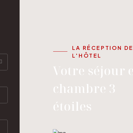
LA RÉCEPTION D
L'HÔTEL
Votre séjour 
chambre 3
étoiles