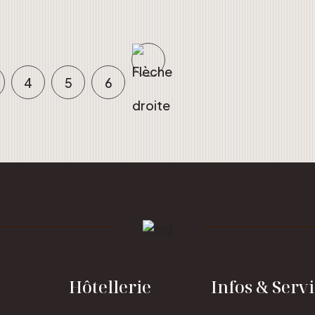
4
5
6
Hôtellerie
Infos & Serv