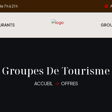
A
de 7 h à 21 h
URANTS
GROU
Groupes De Tourisme
ACCUEIL
OFFRES