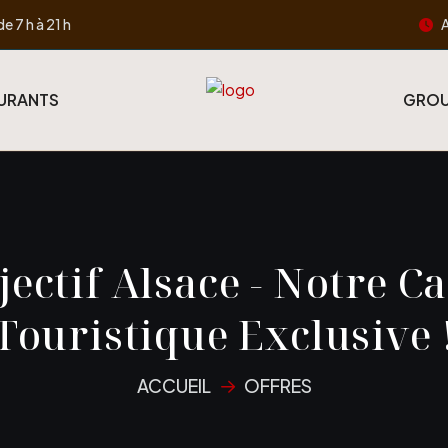
A
de 7 h à 21 h
URANTS
GROU
jectif Alsace - Notre Ca
Touristique Exclusive 
ACCUEIL
OFFRES