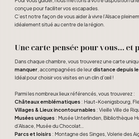
Pour vous guider, nous mettons à votre disposition un
conçue pour faciliter vos escapades.
C’est notre façon de vous aider à vivre l’Alsace pleine
idéalement situé au centre de la région.
Une carte pensée pour vous… et p
Dans chaque chambre, vous trouverez une carte unique
manquer
, accompagnées de leur
distance depuis l
Idéal pour choisir vos visites en un clin d’œil !
Parmi les nombreux lieux référencés, vous trouverez :
Châteaux emblématiques
: Haut-Koenigsbourg, Fl
Villages & Lieux incontournables
: Vieille Ville de R
Musées uniques
: Musée Unterlinden, Bibliothèque Hu
d’Alsace, Musée du Chocolat…
Parcs et loisirs
: Montagne des Singes, Volerie des Aig