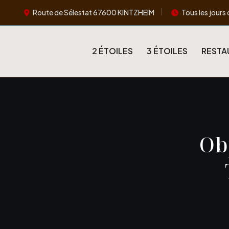
Route de Sélestat 67600 KINTZHEIM
Tous les jours 
2 ÉTOILES
3 ÉTOILES
RESTA
Ob