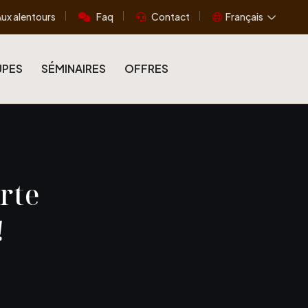
ux alentours
Faq
Contact
Français
PES
SÉMINAIRES
OFFRES
rte
!