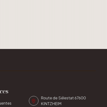
ices
Route de Sélestat 67600
uentes
KINTZHEIM