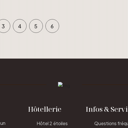
3
4
5
6
Hôtellerie
Infos & Serv
 un
Hôtel 2 étoiles
Questions fréq