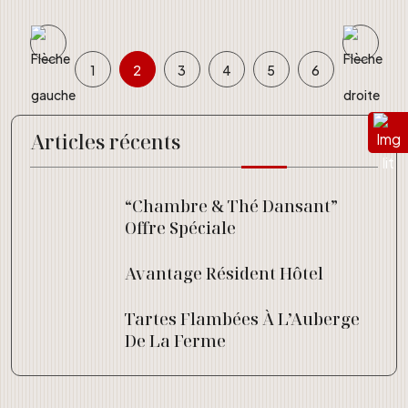
1
2
3
4
5
6
Articles récents
“Chambre & Thé Dansant”
Offre Spéciale
Avantage Résident Hôtel
Tartes Flambées À L’Auberge
De La Ferme