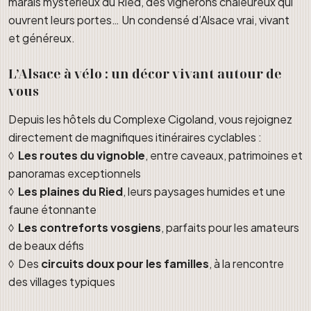
marais mystérieux du Ried, des vignerons chaleureux qui
ouvrent leurs portes… Un condensé d’Alsace vrai, vivant
et généreux.
L’Alsace à vélo : un décor vivant autour de
vous
Depuis les hôtels du Complexe Cigoland, vous rejoignez
directement de magnifiques itinéraires cyclables :
◊
Les routes du vignoble
, entre caveaux, patrimoines et
panoramas exceptionnels
◊
Les plaines du Ried
, leurs paysages humides et une
faune étonnante
◊
Les contreforts vosgiens
, parfaits pour les amateurs
de beaux défis
◊ Des
circuits doux pour les familles
, à la rencontre
des villages typiques